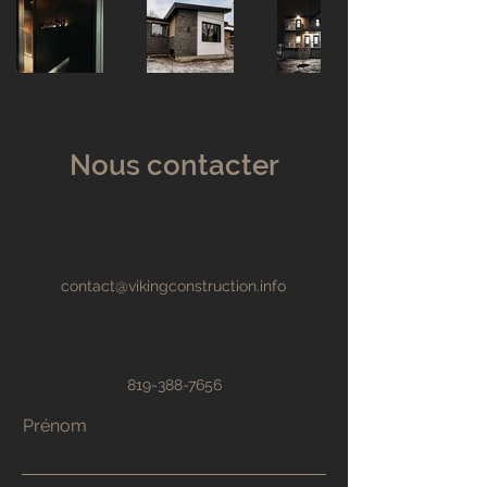
Nous contacter
contact@vikingconstruction.info
819-388-7656
Prénom