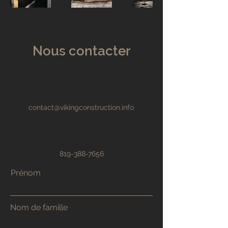
Nous contacter
contact@vikingconstruction.info
819-388-7656
Prénom
Nom de famille